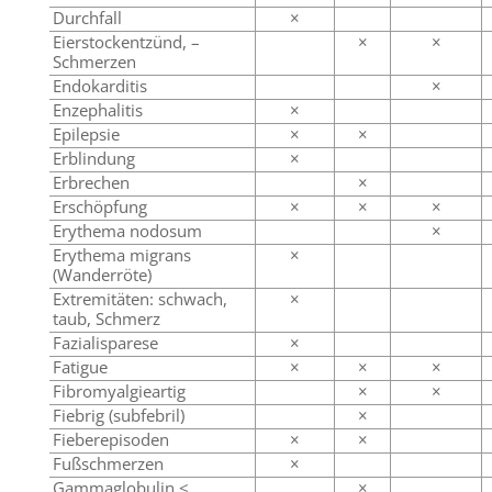
Durchfall
×
Eierstockentzünd, –
×
×
Schmerzen
Endokarditis
×
Enzephalitis
×
Epilepsie
×
×
Erblindung
×
Erbrechen
×
Erschöpfung
×
×
×
Erythema nodosum
×
Erythema migrans
×
(Wanderröte)
Extremitäten: schwach,
×
taub, Schmerz
Fazialisparese
×
Fatigue
×
×
×
Fibromyalgieartig
×
×
Fiebrig (subfebril)
×
Fieberepisoden
×
×
Fußschmerzen
×
Gammaglobulin <
×