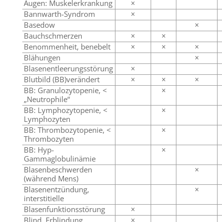
Augen: Muskelerkrankung
×
Bannwarth-Syndrom
×
Basedow
×
Bauchschmerzen
×
×
Benommenheit, benebelt
×
×
×
Blähungen
×
Blasenentleerungsstörung
×
Blutbild (BB)verändert
×
×
×
BB: Granulozytopenie, <
×
„Neutrophile“
BB: Lymphozytopenie, <
×
Lymphozyten
BB: Thrombozytopenie, <
×
Thrombozyten
BB: Hyp-
×
Gammaglobulinämie
Blasenbeschwerden
×
(während Mens)
Blasenentzündung,
×
interstitielle
Blasenfunktionsstörung
×
Blind, Erblindung
×