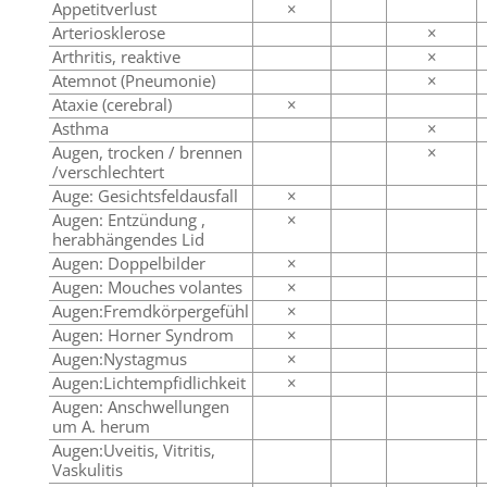
Appetitverlust
×
Arteriosklerose
×
Arthritis, reaktive
×
Atemnot (Pneumonie)
×
Ataxie (cerebral)
×
Asthma
×
Augen, trocken / brennen
×
/verschlechtert
Auge: Gesichtsfeldausfall
×
Augen: Entzündung ,
×
herabhängendes Lid
Augen: Doppelbilder
×
Augen: Mouches volantes
×
Augen:Fremdkörpergefühl
×
Augen: Horner Syndrom
×
Augen:Nystagmus
×
Augen:Lichtempfidlichkeit
×
Augen: Anschwellungen
um A. herum
Augen:Uveitis, Vitritis,
Vaskulitis