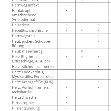
Harnwegsinfekt
×
Hautatrophie,
×
umschriebene
(Anetoderma)
Heiserkeit
×
×
Hepatitis, chronische
×
×
×
Harnwegsreiz
×
Haut: jucken, Schuppe,
×
Rötung
Haut: masernartig
×
Herz-Rhythmus,
×
×
×
Extraschläge, AV-Block
Herz -stiche, – schmerzen
×
Herz: Endokarditis,
×
×
Myokarditis, Perikarditis
Herz: Kranzgefäße (KHK)
×
Herz: Vorhofflimmern,
×
×
tachykardie
Herzschwäche
×
Hirnatrophie
×
Hirnentzündung
×