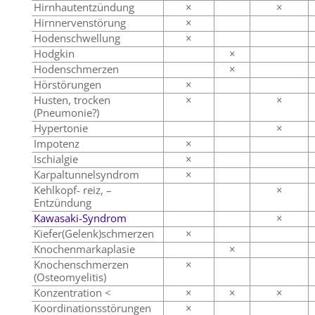
Hirnhautentzündung
×
×
Hirnnervenstörung
×
Hodenschwellung
×
Hodgkin
×
Hodenschmerzen
×
Hörstörungen
×
Husten, trocken
×
×
(Pneumonie?)
Hypertonie
×
Impotenz
×
Ischialgie
×
Karpaltunnelsyndrom
×
Kehlkopf- reiz, –
×
Entzündung
Kawasaki-Syndrom
×
Kiefer(Gelenk)schmerzen
×
Knochenmarkaplasie
×
Knochenschmerzen
×
(Osteomyelitis)
Konzentration <
×
×
×
Koordinationsstörungen
×