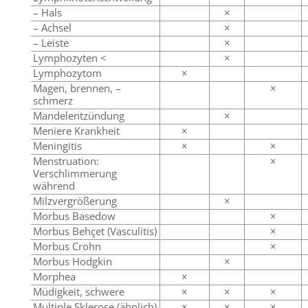
– Hals
×
– Achsel
×
– Leiste
×
Lymphozyten <
×
Lymphozytom
×
Magen, brennen, –
×
schmerz
Mandelentzündung
×
Meniere Krankheit
×
Meningitis
×
×
Menstruation:
×
Verschlimmerung
während
Milzvergrößerung
×
Morbus Basedow
×
Morbus Behçet (Vasculitis)
×
Morbus Crohn
×
Morbus Hodgkin
×
Morphea
×
Müdigkeit, schwere
×
×
×
Multiple Sklerose (ähnlich)
×
×
×