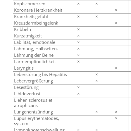
Kopfschmerzen
×
×
Koronare Herzkrankheit
×
Krankheitsgefühl
×
×
Kreuzdarmbeingelenk
×
Kribbeln
×
Kurzatmigkeit
×
Labilität, emotionale
×
Lähmung, Halbseiten-
×
Lähmung der Beine
×
Lärmempfindlichkeit
×
Laryngitis
×
Leberstörung bis Hepatitis
×
Lebervergrößerung
×
Lesestörung
×
Libidoverlust
×
Liehen sclerosus et
atrophicans
Lungenentzündung
×
×
Lupus erythematodes,
×
system.
Lymphknotenschwellung
×
×