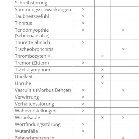
Schreibstörung
Stimmungsschwankungen
×
Taubheitsgefühl
×
Tinnitus
×
Tendomyopthie
×
×
(Sehnenansätze)
Tourette-ähnlich
×
Tracheobronchitis
×
Thrombozyten <
×
Tremor (Zittern)
×
T-Zell-Lymphom
×
Übelkeit
×
Unruhe
×
Vasculitis (Morbus Behçet)
×
×
Verwirrung
×
Verhaltensstörung
×
Wahnvorstellungen
×
Wirbelsäule
×
×
Wortfindungsstörung
×
Wutanfälle
×
Zahnschmerzen in
×