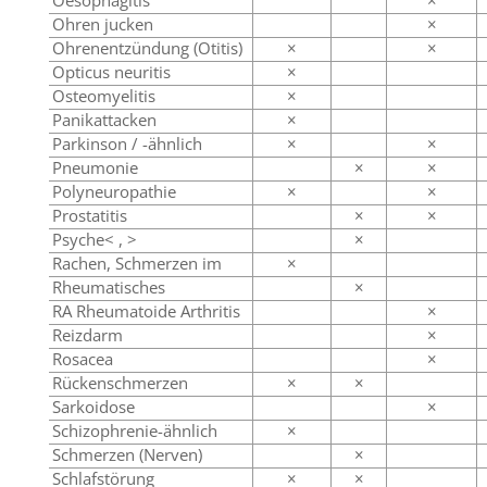
Oesophagitis
×
Ohren jucken
×
Ohrenentzündung (Otitis)
×
×
Opticus neuritis
×
Osteomyelitis
×
Panikattacken
×
Parkinson / -ähnlich
×
×
Pneumonie
×
×
Polyneuropathie
×
×
Prostatitis
×
×
Psyche< , >
×
Rachen, Schmerzen im
×
Rheumatisches
×
RA Rheumatoide Arthritis
×
Reizdarm
×
Rosacea
×
Rückenschmerzen
×
×
Sarkoidose
×
Schizophrenie-ähnlich
×
Schmerzen (Nerven)
×
Schlafstörung
×
×