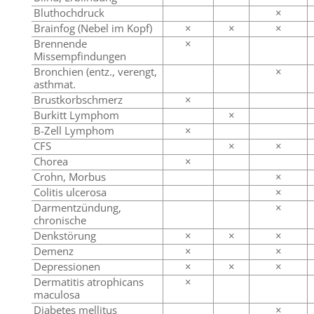
Bluthochdruck
×
Brainfog (Nebel im Kopf)
×
×
×
Brennende
×
Missempfindungen
Bronchien (entz., verengt,
×
asthmat.
Brustkorbschmerz
×
Burkitt Lymphom
×
B-Zell Lymphom
×
CFS
×
×
Chorea
×
Crohn, Morbus
×
Colitis ulcerosa
×
Darmentzündung,
×
chronische
Denkstörung
×
×
×
Demenz
×
×
Depressionen
×
×
×
Dermatitis atrophicans
×
maculosa
Diabetes mellitus
×