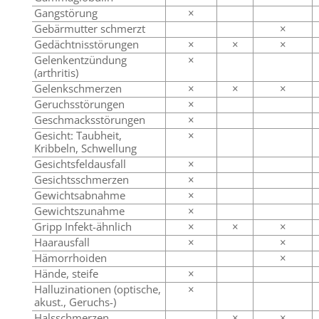
Gangstörung
×
Gebärmutter schmerzt
×
Gedächtnisstörungen
×
×
×
Gelenkentzündung
×
(arthritis)
Gelenkschmerzen
×
×
×
Geruchsstörungen
×
Geschmacksstörungen
×
Gesicht: Taubheit,
×
Kribbeln, Schwellung
Gesichtsfeldausfall
×
Gesichtsschmerzen
×
Gewichtsabnahme
×
Gewichtszunahme
×
Gripp Infekt-ähnlich
×
×
×
Haarausfall
×
×
Hämorrhoiden
×
Hände, steife
×
Halluzinationen (optische,
×
akust., Geruchs-)
Halsschmerzen
×
×