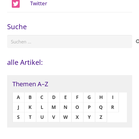
Twitter
Suche
Suchen
nach:
alle Artikel:
Themen A–Z
A
B
C
D
E
F
G
H
I
J
K
L
M
N
O
P
Q
R
S
T
U
V
W
X
Y
Z