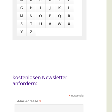
G
H
I
J
K
L
M
N
O
P
Q
R
S
T
U
V
W
X
Y
Z
kostenlosen Newsletter
anfordern:
*
notwendig
*
E-Mail Adresse