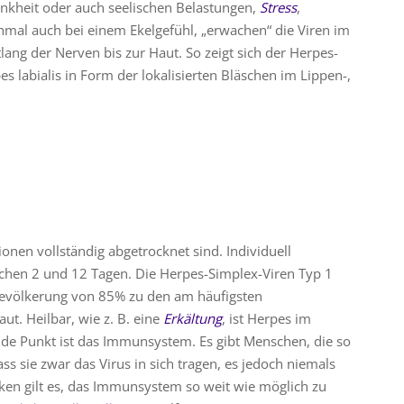
rankheit oder auch seelischen Belastungen,
Stress
,
mal auch bei einem Ekelgefühl, „erwachen“ die Viren im
ng der Nerven bis zur Haut. So zeigt sich der Herpes-
s labialis in Form der lokalisierten Bläschen im Lippen-,
sionen vollständig abgetrocknet sind. Individuell
ischen 2 und 12 Tagen. Die Herpes-Simplex-Viren Typ 1
evölkerung von 85% zu den am häufigsten
t. Heilbar, wie z. B. eine
Erkältung
, ist Herpes im
de Punkt ist das Immunsystem. Es gibt Menschen, die so
s sie zwar das Virus in sich tragen, es jedoch niemals
en gilt es, das Immunsystem so weit wie möglich zu