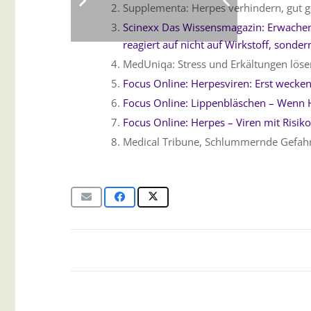
Supplementa: Herpes verhindern, gut ge
Scinexx Das Wissensmagazin: Erwachen
reagiert auf nicht auf Wirkstoff, sonder
MedUniqa: Stress und Erkältungen löse
Focus Online: Herpesviren: Erst wecken
Focus Online: Lippenbläschen – Wenn 
Focus Online: Herpes – Viren mit Risik
Medical Tribune, Schlummernde Gefah