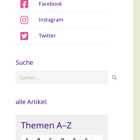
Facebook
Instagram
Twitter
Suche
Suchen
nach:
alle Artikel:
Themen A–Z
A
B
C
D
E
F