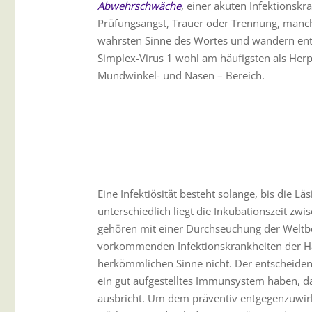
Abwehrschwäche
, einer akuten Infektionsk
Prüfungsangst, Trauer oder Trennung, manch
wahrsten Sinne des Wortes und wandern entla
Simplex-Virus 1 wohl am häufigsten als Herpe
Mundwinkel- und Nasen – Bereich.
Eine Infektiösität besteht solange, bis die Lä
unterschiedlich liegt die Inkubationszeit zw
gehören mit einer Durchseuchung der Weltb
vorkommenden Infektionskrankheiten der Hau
herkömmlichen Sinne nicht. Der entscheiden
ein gut aufgestelltes Immunsystem haben, das
ausbricht. Um dem präventiv entgegenzuwirk