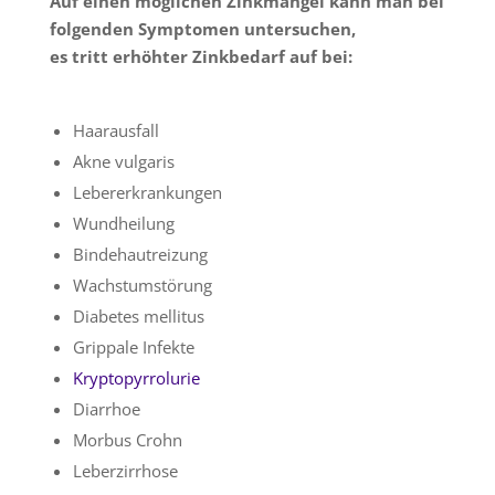
Auf einen möglichen Zinkmangel kann man bei
folgenden Symptomen untersuchen,
es tritt erhöhter Zinkbedarf auf bei:
Haarausfall
Akne vulgaris
Lebererkrankungen
Wundheilung
Bindehautreizung
Wachstumstörung
Diabetes mellitus
Grippale Infekte
Kryptopyrrolurie
Diarrhoe
Morbus Crohn
Leberzirrhose