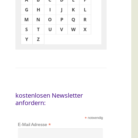
G
H
I
J
K
L
M
N
O
P
Q
R
S
T
U
V
W
X
Y
Z
kostenlosen Newsletter
anfordern:
*
notwendig
*
E-Mail Adresse