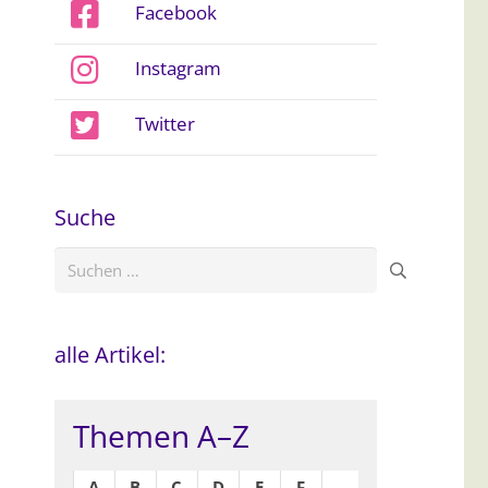
Facebook
Instagram
Twitter
Suche
Suchen
nach:
alle Artikel:
Themen A–Z
A
B
C
D
E
F