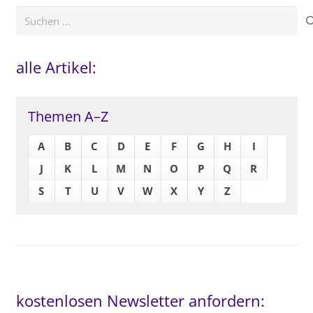
Suchen
nach:
alle Artikel:
Themen A–Z
A
B
C
D
E
F
G
H
I
J
K
L
M
N
O
P
Q
R
S
T
U
V
W
X
Y
Z
kostenlosen Newsletter anfordern: