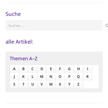
Suche
Suchen
nach:
alle Artikel:
Themen A–Z
A
B
C
D
E
F
G
H
I
J
K
L
M
N
O
P
Q
R
S
T
U
V
W
X
Y
Z