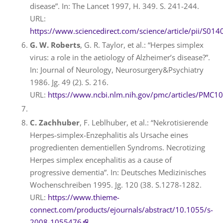
disease”. In: The Lancet 1997, H. 349. S. 241-244.
URL:
https://www.sciencedirect.com/science/article/pii/S0
G. W. Roberts
, G. R. Taylor, et al.: “Herpes simplex
virus: a role in the aetiology of Alzheimer’s disease?”.
In: Journal of Neurology, Neurosurgery&Psychiatry
1986. Jg. 49 (2). S. 216.
URL:
https://www.ncbi.nlm.nih.gov/pmc/articles/PMC1
C. Zachhuber
, F. Leblhuber, et al.: “
Nekrotisierende
Herpes-simplex-Enzephalitis als Ursache eines
progredienten dementiellen Syndroms.
Necrotizing
Herpes simplex encephalitis as a cause of
progressive dementia”. In: Deutsches Medizinisches
Wochenschreiben 1995. Jg. 120 (38. S.1278-1282.
URL:
https://www.thieme-
connect.com/products/ejournals/abstract/10.1055/s-
2008-1055476