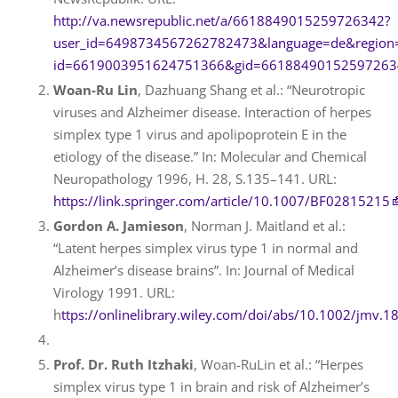
http://va.newsrepublic.net/a/6618849015259726342?
user_id=6498734567262782473&language=de&region
id=6619003951624751366&gid=66188490152597263
Woan-Ru Lin
,
Dazhuang Shang et al.: “
Neurotropic
viruses and Alzheimer disease. Interaction of herpes
simplex type 1 virus and apolipoprotein E in the
etiology of the disease.” In: Molecular and Chemical
Neuropathology
1996, H.
28, S.
135–141. URL:
https://link.springer.com/article/10.1007/BF02815215
Gordon A. Jamieson
, Norman J. Maitland et al.:
“Latent herpes simplex virus type 1 in normal and
Alzheimer’s disease brains”. In: Journal of Medical
Virology 1991. URL:
h
ttps://onlinelibrary.wiley.com/doi/abs/10.1002/jmv.
Prof. Dr.
Ruth
Itzhaki
,
Woan-Ru
Lin
et al.: “
Herpes
simplex virus type 1 in brain and risk of Alzheimer’s