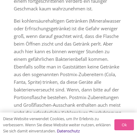
einem fortgeschrittenen Verderb ein fauliger
Geschmack kaum wahrzunehmen ist.
Bei kohlensäurehaltigen Getränken (Mineralwasser
oder Erfrischungsgetränke) ist die Gefahr weniger
groß, wenn darauf geachtet wird, dass die Flasche
beim Öffnen zischt und das Getränk perlt. Aber
auch hier kann es binnen weniger Stunden zu
einem gefährlichen Bakterienbefall kommen.
Ebenfalls sollte man in Gaststätten keine Getränke
aus den sogenannten Postmix-Zubereitern (Cola,
Fanta, Sprite) trinken, da diese Geräte alle
bakterienverseucht sind. Wenn, dann bitte auf der
Portionsflasche bestehen. Postmix-Zubereitungen
und Großflaschen-Ausschank enthalten auch meist
nicht die erforderliche Kohlensäure-Durchdringung,
Diese Website verwendet Cookies, um Ihr Erlebnis zu
so dass die Verträglichkeit herabgesetzt ist. Für
Ok
verbessern. Wenn Sie diese Website weiter nutzen, erklären
Mineralwasser-Verkauf in Gaststätten gibt es die
Sie sich damit einverstanden.
Datenschutz
gesetzliche Bestimmung, dass dieses nur in der