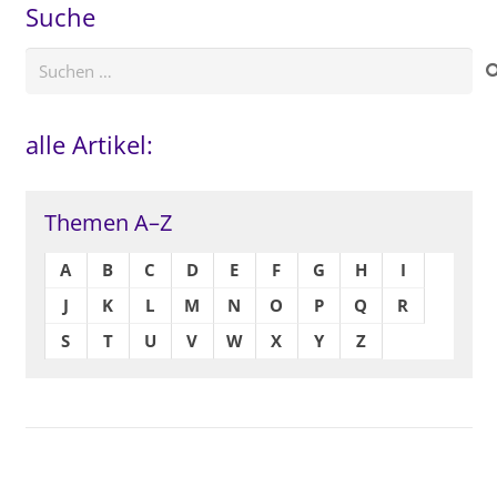
Suche
Suchen
nach:
alle Artikel:
Themen A–Z
A
B
C
D
E
F
G
H
I
J
K
L
M
N
O
P
Q
R
S
T
U
V
W
X
Y
Z