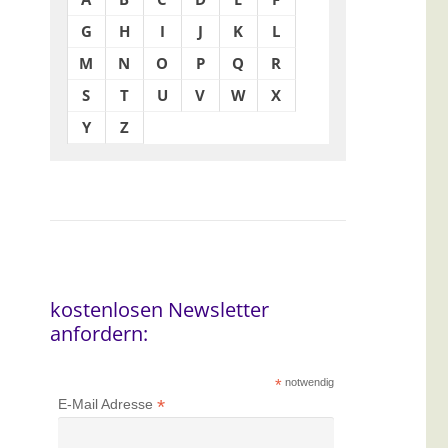
G
H
I
J
K
L
M
N
O
P
Q
R
S
T
U
V
W
X
Y
Z
kostenlosen Newsletter
anfordern:
*
notwendig
*
E-Mail Adresse