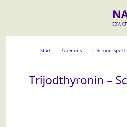
NA
EBV, CF
Start
Über uns
Leistungsspek
Trijodthyronin – 