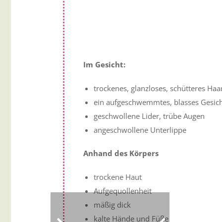
Im Gesicht:
trockenes, glanzloses, schütteres Haa
ein aufgeschwemmtes, blasses Gesic
geschwollene Lider, trübe Augen
angeschwollene Unterlippe
Anhand des Körpers
trockene Haut
Aufgequollenheit
mäßig dick
kalte Hände und Füße