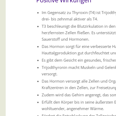
Im Gegensatz zu Thyroxin (T4) ist Trijodth
drei- bis zehnmal aktiver als T4.
T3 beschleunigt die Blutzirkulation in den
herzfernsten Zellen fließen. Es unterstütz
Sauerstoff und Hormonen.
Das Hormon sorgt für eine verbesserte Ha
Hauttalgproduktion gut durchfeuchtet un
Es gibt dem Gesicht ein gesundes, frische
Trijodthyronin macht Muskeln und Gelenk
versorgt.
Das Hormon versorgt alle Zellen und Org
Kraftzentren in den Zellen, zur Freisetzu
Zudem wird das Gehirn angeregt, das somi
Erfüllt den Körper bis in seine äußersten
wohltuender, angenehmer Wärme.
Fördert die Entschlackung der Zellzwisch