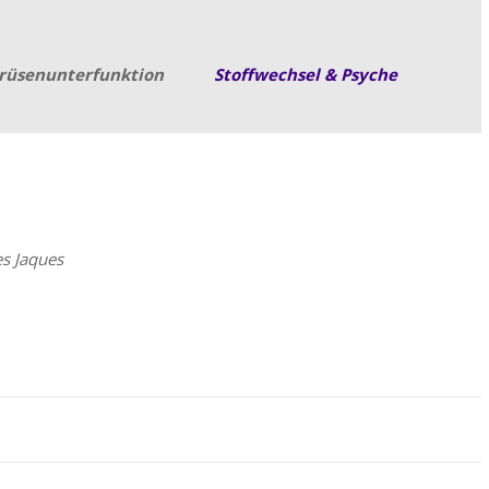
rüsen­unterfunktion
Stoffwechsel & Psyche
es Jaques