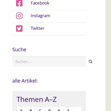
Facebook
Instagram
Twitter
Suche
Suchen
nach:
alle Artikel:
Themen A–Z
A
B
C
D
E
F