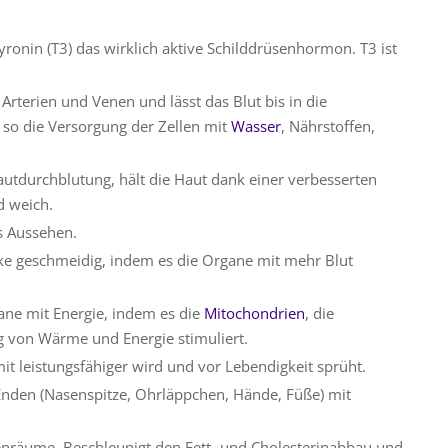
yronin (T3) das wirklich aktive Schilddrüsenhormon. T3 ist
 Arterien und Venen und lässt das Blut bis in die
t so die Versorgung der Zellen mit
Wasser
, Nährstoffen,
utdurchblutung, hält die Haut dank einer verbesserten
d weich.
s Aussehen.
e geschmeidig, indem es die Organe mit mehr Blut
ane mit Energie, indem es die
Mitochondrien
, die
ng von Wärme und Energie stimuliert.
t leistungsfähiger wird und vor Lebendigkeit sprüht.
 Enden (Nasenspitze, Ohrläppchen, Hände, Füße) mit
enräume. Beschleunigt den Fett- und Cholesterinabbau und