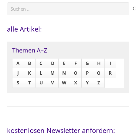
Suchen
nach:
alle Artikel:
Themen A–Z
A
B
C
D
E
F
G
H
I
J
K
L
M
N
O
P
Q
R
S
T
U
V
W
X
Y
Z
kostenlosen Newsletter anfordern: