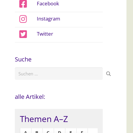
Facebook
Instagram
Twitter
Suche
Suchen
nach:
alle Artikel:
Themen A–Z
A
B
C
D
E
F