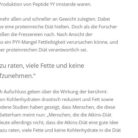
 Produktion von Peptide YY imstande waren.
l mehr aßen und schneller an Gewicht zulegten. Dabei
e eine proteinreiche Diät hielten. Doch als die Forscher
ießen die Fressereien nach. Nach Ansicht der
ss ein PYY-Mangel Fettleibigkeit verursachen könne, und
er proteinreichen Diät verantwortlich sei.
u raten, viele Fette und keine
ufzunehmen.“
ch Aufschluss geben über die Wirkung der berühmt-
von Kohlenhydraten drastisch reduziert und Fett sowie
iedene Studien haben gezeigt, dass Menschen, die diese
 Batterham meint nun: „Menschen, die die Atkins-Diät
eute allerdings nicht, dass die Atkins-Diät eine gute Idee
azu raten, viele Fette und keine Kohlenhydrate in die Diät