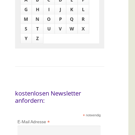
G
H
I
J
K
L
M
N
O
P
Q
R
S
T
U
V
W
X
Y
Z
kostenlosen Newsletter
anfordern:
*
notwendig
*
E-Mail Adresse