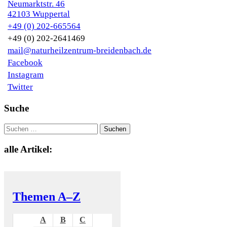
Neumarktstr. 46
42103 Wuppertal
+49 (0) 202-665564
+49 (0) 202-2641469
mail@naturheilzentrum-breidenbach.de
Facebook
Instagram
Twitter
Suche
Suchen nach:
alle Artikel:
Themen A–Z
A
B
C