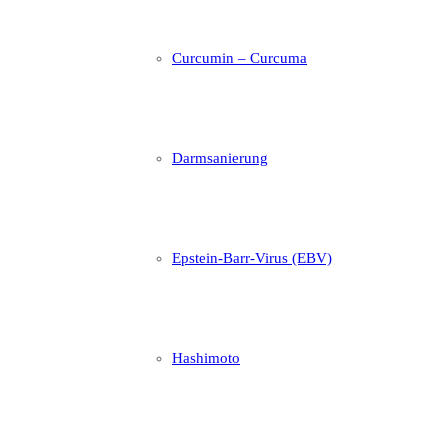
Curcumin – Curcuma
Darmsanierung
Epstein-Barr-Virus (EBV)
Hashimoto