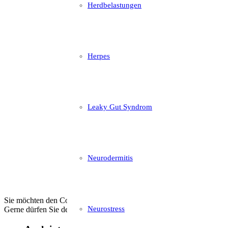
Herdbelastungen
Herpes
Leaky Gut Syndrom
Neurodermitis
Sie möchten den Comic herunterladen und ausdrucken? Dann klicke
Neurostress
Gerne dürfen Sie den Comic auch an betroffene Kinder und Jugendlic