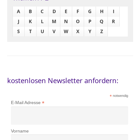
A
B
C
D
E
F
G
H
I
J
K
L
M
N
O
P
Q
R
S
T
U
V
W
X
Y
Z
kostenlosen Newsletter anfordern:
*
notwendig
*
E-Mail Adresse
Vorname