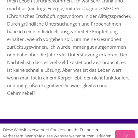
mein Leben zurückbekommen. Ich war sehr krank und
machtlos (niedrige Energie) mit der Diagnose ME/CFS
(Chronisches Erschöpfungssyndrom in der Alltagssprache).
Durch gründliche Untersuchungen und Probenahmen
habe ich eine individuell ausgearbeitete Empfehlung
erhalten, wie ich vorgehen soll, um meine Gesundheit
zurückzugewinnen. Ich wurde immer gut aufgenommen
und habe über die Jahre viel Unterstützung erfahren. Der
Nachteil ist, dass es viel Geld kostet und Zeit braucht, es
ist keine schnelle Lösung. Aber was ist das Leben wert,
wenn man tot in einem Körper lebt, der nicht funktioniert
und mit großen kognitiven Schwierigkeiten und
Gehirnnebel?
© 2026 Naturheilzentrum Breidenbach |
Impressum
|
Diese Website verwendet Cookies, um Ihr Erlebnis zu
Ok
verbessern. Wenn Sie diese Website weiter nutzen, erklären
Datenschutz
|
Links / Empfehlungen