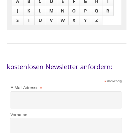
A
B
C
D
E
F
G
H
I
J
K
L
M
N
O
P
Q
R
S
T
U
V
W
X
Y
Z
kostenlosen Newsletter anfordern:
*
notwendig
*
E-Mail Adresse
Vorname