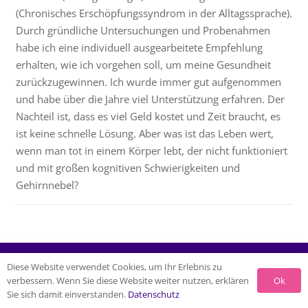
(Chronisches Erschöpfungssyndrom in der Alltagssprache).
Durch gründliche Untersuchungen und Probenahmen
habe ich eine individuell ausgearbeitete Empfehlung
erhalten, wie ich vorgehen soll, um meine Gesundheit
zurückzugewinnen. Ich wurde immer gut aufgenommen
und habe über die Jahre viel Unterstützung erfahren. Der
Nachteil ist, dass es viel Geld kostet und Zeit braucht, es
ist keine schnelle Lösung. Aber was ist das Leben wert,
wenn man tot in einem Körper lebt, der nicht funktioniert
und mit großen kognitiven Schwierigkeiten und
Gehirnnebel?
© 2026 Naturheilzentrum Breidenbach |
Impressum
|
Diese Website verwendet Cookies, um Ihr Erlebnis zu
Ok
verbessern. Wenn Sie diese Website weiter nutzen, erklären
Datenschutz
|
Links / Empfehlungen
Sie sich damit einverstanden.
Datenschutz